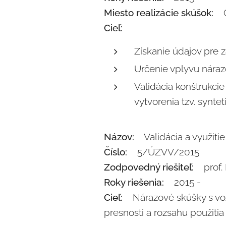
Miesto realizácie skúšok:
Ga
Cieľ:
Získanie údajov pre z
Určenie vplyvu nárazo
Validácia konštrukci
vytvorenia tzv. synt
Názov:
Validácia a využiti
Číslo:
5/ÚZVV/2015
Zodpovedný riešiteľ:
prof. I
Roky riešenia:
2015 -
Cieľ:
Nárazové skúšky s voz
presnosti a rozsahu použiti