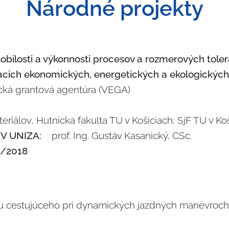
Národné projekty
bilosti a výkonnosti procesov a rozmerových tolera
iacich ekonomických, energetických a ekologickýc
á grantová agentúra (VEGA)
riálov, Hutnícka fakulta TU v Košiciach; SjF TU v 
VV UNIZA:
prof. Ing. Gustáv Kasanický, CSc.
2/2018
cestujúceho pri dynamických jazdných manévroch