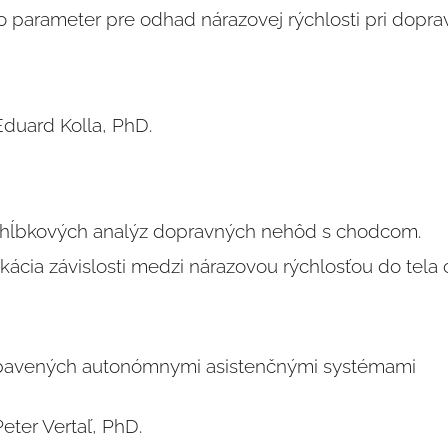
 parameter pre odhad nárazovej rýchlosti pri dopr
duard Kolla, PhD.
 hĺbkových analýz dopravných nehôd s chodcom.
ifikácia závislosti medzi nárazovou rýchlosťou do tel
bavených autonómnymi asistenčnými systémami
ter Vertaľ, PhD.