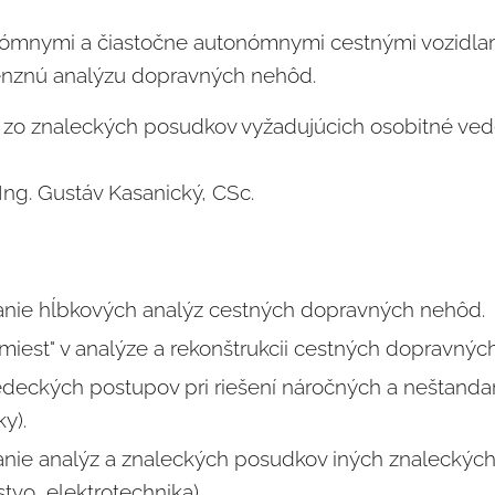
ómnymi a čiastočne autonómnymi cestnými vozidlami
enznú analýzu dopravných nehôd.
zo znaleckých posudkov vyžadujúcich osobitné ve
ng. Gustáv Kasanický, CSc.
nie hĺbkových analýz cestných dopravných nehôd.
h miest" v analýze a rekonštrukcii cestných dopravnýc
edeckých postupov pri riešení náročných a neštan
y).
nie analýz a znaleckých posudkov iných znaleckých
tvo, elektrotechnika).