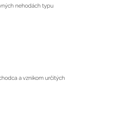
avných nehodách typu
a chodca a vznikom určitých