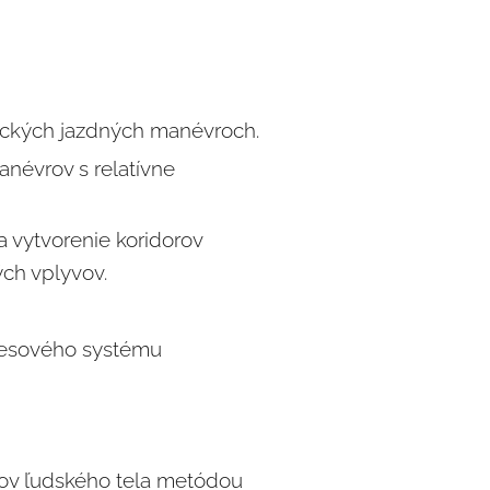
mických jazdných manévroch.
névrov s relatívne
a vytvorenie koridorov
ých vplyvov.
lesového systému
ov ľudského tela metódou