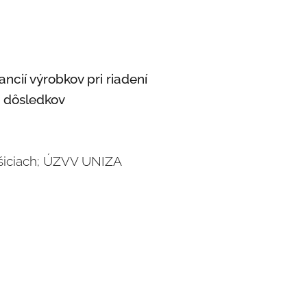
ncií výrobkov pri riadení
h dôsledkov
Košiciach; ÚZVV UNIZA