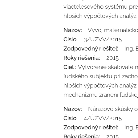
viactelesového systému pr
hlbších výpočtových analýz 
Názov:
Vývoj matematicko-
Číslo:
3/ÚZVV/2015
Zodpovedný riešiteľ:
Ing. E
Roky riešenia:
2015 -
Cieľ :
Vytvorenie škálovate
ľudského subjektu pri zach
hlbších výpočtových analýz 
mechanizmu zranení ľudske
Názov:
Nárazové skúšky oso
Číslo:
4/ÚZVV/2015
Zodpovedný riešiteľ:
Ing. E
Roky riešenia:
2015 -