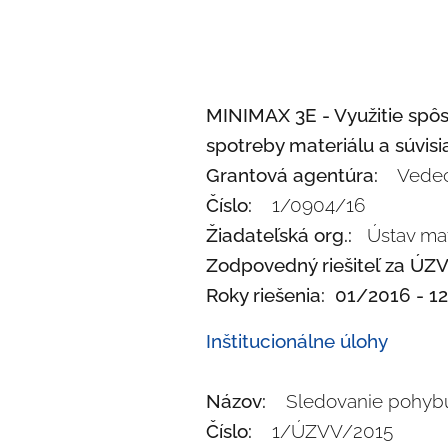
MINIMAX 3E - Využitie spôso
spotreby materiálu a súvis
Grantová agentúra:
Vedeck
Číslo:
1/0904/16
Žiadateľská org.:
Ústav mate
Zodpovedný riešiteľ za ÚZ
Roky riešenia: 01/2016 - 1
Inštitucionálne úlohy
Názov:
Sledovanie pohybu 
Číslo:
1/ÚZVV/2015