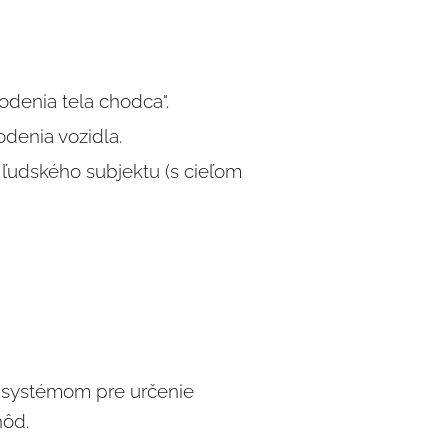
hodenia tela chodca".
odenia vozidla.
 ľudského subjektu (s cieľom
) systémom pre určenie
hôd.