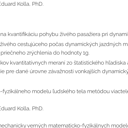
duard Kolla, PhD.
na kvantifikáciu pohybu živého pasažiera pri dyna
 živého cestujúceho počas dynamických jazdných ma
priečneho zrýchlenia do hodnoty 1g.
v kvantitatívnych meraní zo štatistického hľadiska 
kcie pre dané úrovne závažnosti vonkajších dynamick
yzikálneho modelu ľudského tela metódou viacte
duard Kolla, PhD.
mechanicky verných matematicko-fyzikálnych model