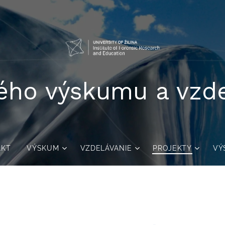
ého výskumu a vzd
AKT
VÝSKUM
VZDELÁVANIE
PROJEKTY
VÝ