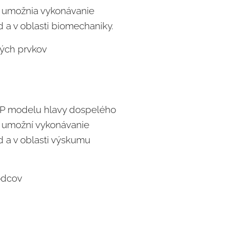
 umožnia vykonávanie
 a v oblasti biomechaniky.
ých prvkov
KP modelu hlavy dospelého
l umožní vykonávanie
d a v oblasti výskumu
odcov