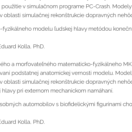
e použitie v simulačnom programe PC-Crash. Modely
v oblasti simulačnej rekonštrukcie dopravných nehôd
fyzikálneho modelu ľudskej hlavy metódou konečn
duard Kolla, PhD.
ľného a morfovateľného matematicko-fyzikálneho M
ovaní podstatnej anatomickej vernosti modelu. Mode
v oblasti simulačnej rekonštrukcie dopravných nehô
j hlavy pri externom mechanickom namáhaní.
bných automobilov s biofidelickými figurínami ch
duard Kolla, PhD.