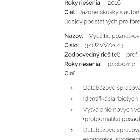
Roky riešenia:
2016 -
Cieľ :
Jazdné skúšky s auton
údajov podstatných pre for
Názov:
Využitie poznatkov 
Číslo:
3/ÚZVV/2013
Zodpovedný riešiteľ:
prof. I
Roky riešenia:
priebežne
Cieľ
Databázové spracova
Identifikácia "bielyc
Vytváranie nových v
(problematika posádk
Databázové spracova
ekonomika, strojárens