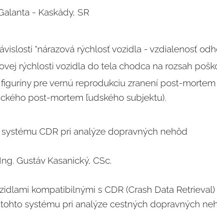
lanta - Kaskády, SR
ávislosti "nárazová rýchlosť vozidla - vzdialenosť od
vej rýchlosti vozidla do tela chodca na rozsah pošk
e figuríny pre vernú reprodukciu zranení post-mortem
etického post-mortem ľudského subjektu).
e systému CDR pri analýze dopravných nehôd
ng. Gustáv Kasanický, CSc.
idlami kompatibilnými s CDR (Crash Data Retrieval
a tohto systému pri analýze cestných dopravných ne