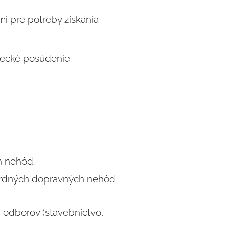
 pre potreby získania
decké posúdenie
h nehôd.
dardných dopravných nehôd
 odborov (stavebníctvo,