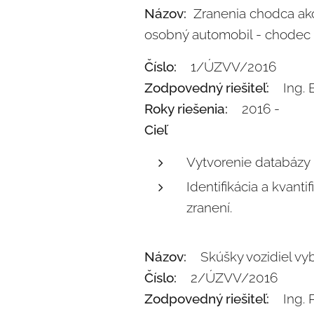
Názov:
Zranenia chodca ako
osobný automobil - chodec
Číslo:
1/ÚZVV/2016
Zodpovedný riešiteľ:
Ing. E
Roky riešenia:
2016 -
Cieľ
Vytvorenie databázy
Identifikácia a kvant
zranení.
Názov:
Skúšky vozidiel vy
Číslo:
2/ÚZVV/2016
Zodpovedný riešiteľ:
Ing. Pe