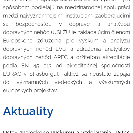
spôsobom podieľajú na medzinárodnej spolupráci
medzi najvýznamnejšími inštitúciami zaoberajúcimi
sa bezpečnosťou v doprave a analýzou
dopravných nehôd (ÚSI ŽU je zakladajúcim členom
Európskeho združenia pre výskum a analýzu
dopravných nehôd EVU a združenia analytikov
dopravných nehôd AREC a držiteľom akreditácie
podľa EN 45 013 od akreditačnej spoločnosti
EURAC v Štrasburgu). Taktiež sa neustále zapája
do významných vedeckých a výskumných
európskych projektov.
Aktuality
Ústav znaleckého výskumu a vzdelávania UNIZA