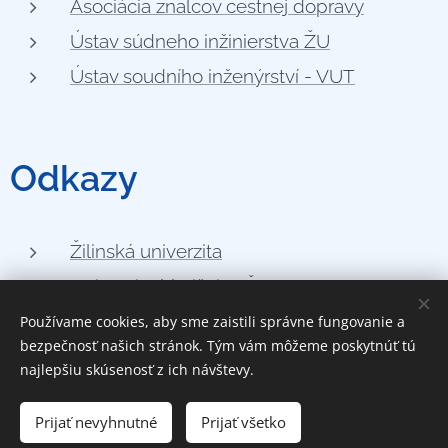
Asociácia znalcov cestnej dopravy
Ústav súdneho inžinierstva ŽU
Ústav soudního inženýrství - VUT
Odkazy
Žilinská univerzita
Univerzitná knižnica ŽU
e-vzdelávanie ŽU
Používame cookies, aby sme zaistili správne fungovanie a
bezpečnosť našich stránok. Tým vám môžeme poskytnúť tú
najlepšiu skúsenosť z ich návštevy.
Prijať nevyhnutné
Prijať všetko
Cookies