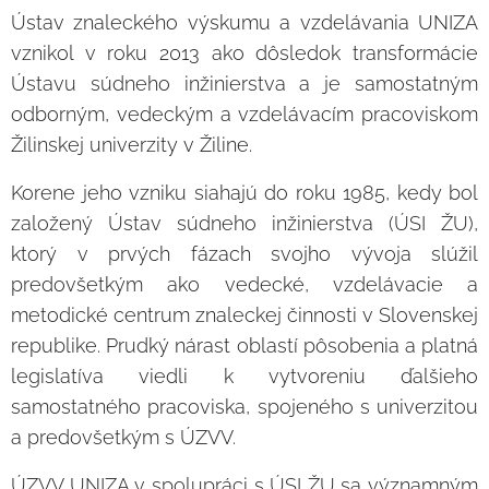
Ústav znaleckého výskumu a vzdelávania UNIZA
vznikol v roku 2013 ako dôsledok transformácie
Ústavu súdneho inžinierstva a je samostatným
odborným, vedeckým a vzdelávacím pracoviskom
Žilinskej univerzity v Žiline.
Korene jeho vzniku siahajú do roku 1985, kedy bol
založený Ústav súdneho inžinierstva (ÚSI ŽU),
ktorý v prvých fázach svojho vývoja slúžil
predovšetkým ako vedecké, vzdelávacie a
metodické centrum znaleckej činnosti v Slovenskej
republike. Prudký nárast oblastí pôsobenia a platná
legislatíva viedli k vytvoreniu ďalšieho
samostatného pracoviska, spojeného s univerzitou
a predovšetkým s ÚZVV.
ÚZVV UNIZA v spolupráci s ÚSI ŽU sa významným